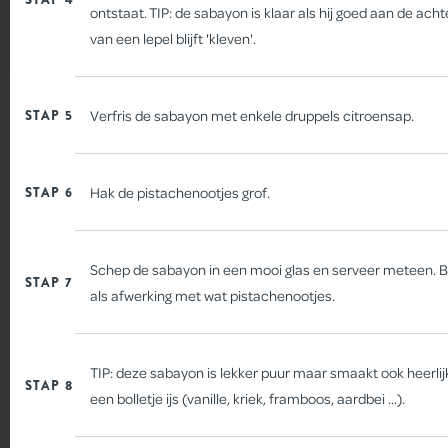
ontstaat. TIP: de sabayon is klaar als hij goed aan de ach
van een lepel blijft 'kleven'.
STAP 5
Verfris de sabayon met enkele druppels citroensap.
STAP 6
Hak de pistachenootjes grof.
IJSLOLLY MET ROOD FRUIT
Schep de sabayon in een mooi glas en serveer meteen. B
STAP 7
als afwerking met wat pistachenootjes.
TIP: deze sabayon is lekker puur maar smaakt ook heerli
STAP 8
een bolletje ijs (vanille, kriek, framboos, aardbei ...).