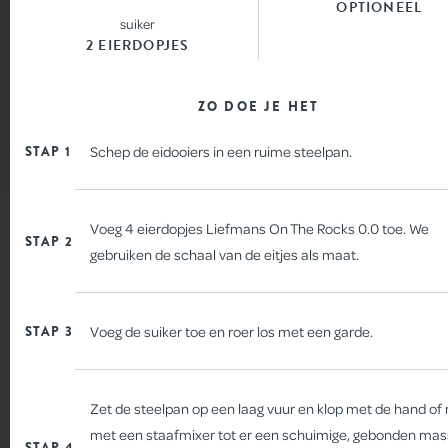
OPTIONEEL
suiker
SHOP
2 EIERDOPJES
CONTACT
ZO DOE JE HET
STAP 1
Schep de eidooiers in een ruime steelpan.
Voeg 4 eierdopjes Liefmans On The Rocks 0.0 toe. We
LIVE LIFE ON THE ROCKS! DEEL JE MOMENT MET
STAP 2
gebruiken de schaal van de eitjes als maat.
#LIEFMANS
WAFELS
STAP 3
Voeg de suiker toe en roer los met een garde.
Zet de steelpan op een laag vuur en klop met de hand of
met een staafmixer tot er een schuimige, gebonden ma
STAP 4